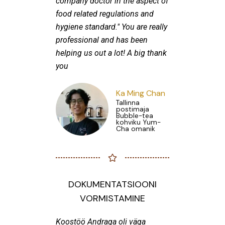
company doctor in the aspect of
food related regulations and
hygiene standard." You are really
professional and has been
helping us out a lot! A big thank
you
Ka Ming Chan
Tallinna
postimaja
Bubble-tea
kohviku Yum-
Cha omanik
DOKUMENTATSIOONI
VORMISTAMINE
Koostöö Andraga oli väga