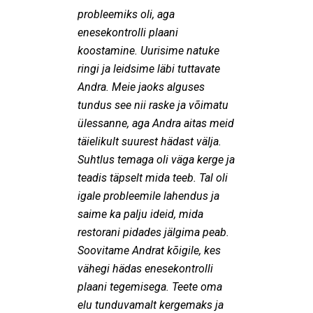
probleemiks oli, aga
enesekontrolli plaani
koostamine. Uurisime natuke
ringi ja leidsime läbi tuttavate
Andra. Meie jaoks alguses
tundus see nii raske ja võimatu
ülessanne, aga Andra aitas meid
täielikult suurest hädast välja.
Suhtlus temaga oli väga kerge ja
teadis täpselt mida teeb. Tal oli
igale probleemile lahendus ja
saime ka palju ideid, mida
restorani pidades jälgima peab.
Soovitame Andrat kõigile, kes
vähegi hädas enesekontrolli
plaani tegemisega. Teete oma
elu tunduvamalt kergemaks ja